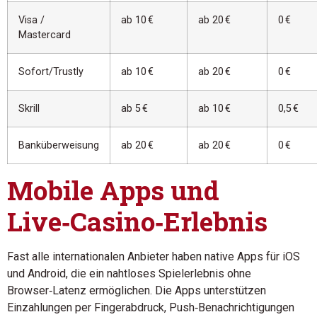
Visa /
ab 10 €
ab 20 €
0 €
Mastercard
Sofort/Trustly
ab 10 €
ab 20 €
0 €
Skrill
ab 5 €
ab 10 €
0,5 €
Banküberweisung
ab 20 €
ab 20 €
0 €
Mobile Apps und
Live‑Casino‑Erlebnis
Fast alle internationalen Anbieter haben native Apps für iOS
und Android, die ein nahtloses Spielerlebnis ohne
Browser‑Latenz ermöglichen. Die Apps unterstützen
Einzahlungen per Fingerabdruck, Push‑Benachrichtigungen