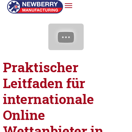
Praktischer
Leitfaden für
internationale
Online
Wettanbieter in