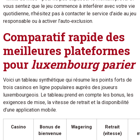
vous sentez que le jeu commence à interférer avec votre vie
quotidienne, n’hésitez pas à contacter le service d’aide au jeu
responsable ou à activer l’auto‑exclusion.
Comparatif rapide des
meilleures plateformes
pour
luxembourg parier
Voici un tableau synthétique qui résume les points forts de
trois casinos en ligne populaires auprès des joueurs
luxembourgeois. Le tableau prend en compte les bonus, les
exigences de mise, la vitesse de retrait et la disponibilité
d’une application mobile.
Casino
Bonus de
Wagering
Retrait
bienvenue
(vitesse)
m