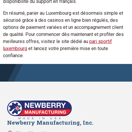
disponibilité du support en français.
En résumé, parier au Luxembourg est désormais simple et
sécurisé grâce à des casinos en ligne bien régulés, des
options de paiement variées et un accompagnement client
de qualité. Pour commencer dès maintenant et profiter des
meilleures offres, visitez le site dédié au
pari sportif
luxembourg
et lancez votre première mise en toute
confiance.
Newberry Manufacturing, Inc.