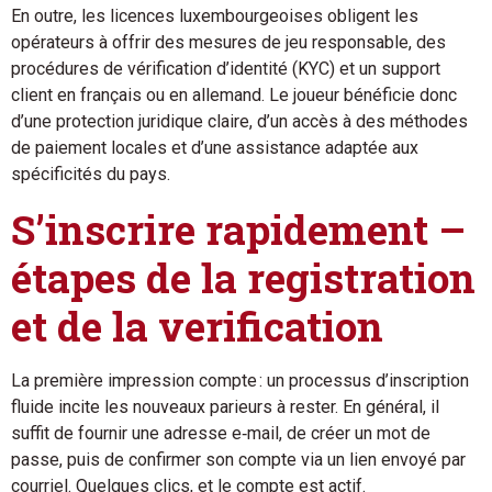
En outre, les licences luxembourgeoises obligent les
opérateurs à offrir des mesures de jeu responsable, des
procédures de vérification d’identité (KYC) et un support
client en français ou en allemand. Le joueur bénéficie donc
d’une protection juridique claire, d’un accès à des méthodes
de paiement locales et d’une assistance adaptée aux
spécificités du pays.
S’inscrire rapidement –
étapes de la registration
et de la verification
La première impression compte : un processus d’inscription
fluide incite les nouveaux parieurs à rester. En général, il
suffit de fournir une adresse e‑mail, de créer un mot de
passe, puis de confirmer son compte via un lien envoyé par
courriel. Quelques clics, et le compte est actif.