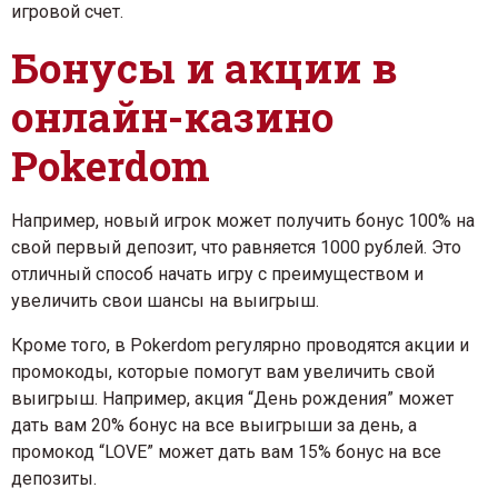
игровой счет.
Бонусы и акции в
онлайн-казино
Pokerdom
Например, новый игрок может получить бонус 100% на
свой первый депозит, что равняется 1000 рублей. Это
отличный способ начать игру с преимуществом и
увеличить свои шансы на выигрыш.
Кроме того, в Pokerdom регулярно проводятся акции и
промокоды, которые помогут вам увеличить свой
выигрыш. Например, акция “День рождения” может
дать вам 20% бонус на все выигрыши за день, а
промокод “LOVE” может дать вам 15% бонус на все
депозиты.