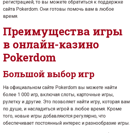
регистрацией, то вы можете обратиться к поддержке
сайта Pokerdom. Они готовы помочь вам в любое
время.
Преимущества игры
в онлайн-казино
Pokerdom
Большой выбор игр
На официальном сайте Pokerdom вы можете найти
более 1 000 игр, включая слоты, карточные игры,
рулетку и другие. Это позволяет найти игру, которая вам
по душе, и насладиться игрой в любое время. Кроме
того, новые игры добавляются регулярно, что
обеспечивает постоянный интерес и разнообразие игры.