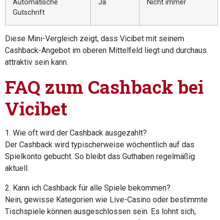
Automatische
Ja
Nicht immer
Gutschrift
Diese Mini-Vergleich zeigt, dass Vicibet mit seinem
Cashback-Angebot im oberen Mittelfeld liegt und durchaus
attraktiv sein kann.
FAQ zum Cashback bei
Vicibet
1. Wie oft wird der Cashback ausgezahlt?
Der Cashback wird typischerweise wöchentlich auf das
Spielkonto gebucht. So bleibt das Guthaben regelmäßig
aktuell.
2. Kann ich Cashback für alle Spiele bekommen?
Nein, gewisse Kategorien wie Live-Casino oder bestimmte
Tischspiele können ausgeschlossen sein. Es lohnt sich,