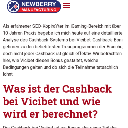
Als erfahrener SEO-KopiraYter im iGaming-Bereich mit über
10 Jahren Praxis begebe ich mich heute auf eine detaillierte
Analyse des Cashback-Systems bei Vicibet. Cashback-Boni
gehören zu den beliebtesten Treueprogrammen der Branche,
doch nicht jeder Cashback ist gleich effektiv. Wir betrachten
hier, wie Vicibet diesen Bonus gestaltet, welche
Bedingungen gelten und ob sich die Teilnahme tatsächlich
lohnt.
Was ist der Cashback
bei Vicibet und wie
wird er berechnet?
Der Cashback bei Vicibet ist ein Bonus, der einen Teil der