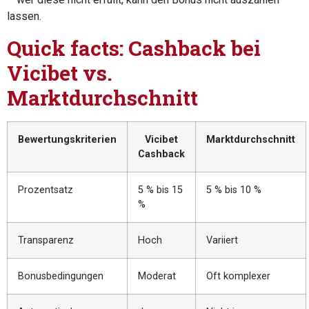
lassen.
Quick facts: Cashback bei
Vicibet vs.
Marktdurchschnitt
Bewertungskriterien
Vicibet
Marktdurchschnitt
Cashback
Prozentsatz
5 % bis 15
5 % bis 10 %
%
Transparenz
Hoch
Variiert
Bonusbedingungen
Moderat
Oft komplexer