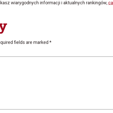
ukasz wiarygodnych informacji i aktualnych rankingów,
ca
ly
quired fields are marked
*