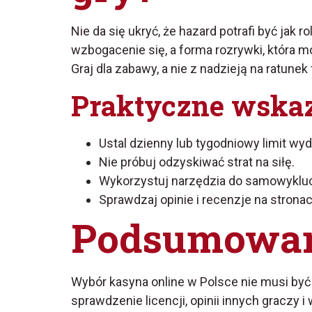
Nie da się ukryć, że hazard potrafi być jak r
wzbogacenie się, a forma rozrywki, która m
Graj dla zabawy, a nie z nadzieją na ratunek
Praktyczne wska
Ustal dzienny lub tygodniowy limit wy
Nie próbuj odzyskiwać strat na siłę.
Wykorzystuj narzędzia do samowykluczen
Sprawdzaj opinie i recenzje na stronac
Podsumowa
Wybór kasyna online w Polsce nie musi być
sprawdzenie licencji, opinii innych graczy 