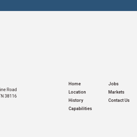
Home
Jobs
ine Road
Location
Markets
TN 38116
History
Contact Us
Capabilities