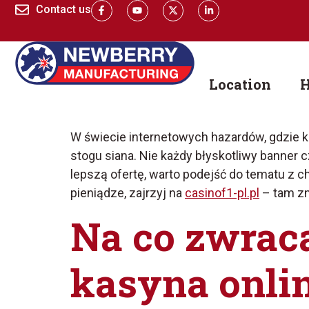
Contact us
Location
H
W świecie internetowych hazardów, gdzie k
stogu siana. Nie każdy błyskotliwy banner 
lepszą ofertę, warto podejść do tematu z c
pieniądze, zajrzyj na
casinof1-pl.pl
– tam zn
Na co zwrac
kasyna onli